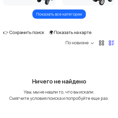
Показать все категории
Комбайны
Мотоблоки
👉 Сохранить поиск
🌍 Показать на карте
По новизне
Тюковые пресс-
Рулонные пресс-
подборщики
подборщики
Пленкоукладчики-
Разбрасыватели
Ничего не найдено
грядообразователи
удобрений
Увы, мы не нашли то, что вы искали.
Смягчите условия поиска и попробуйте еще раз.
Зернометатели
Картофелесажалки