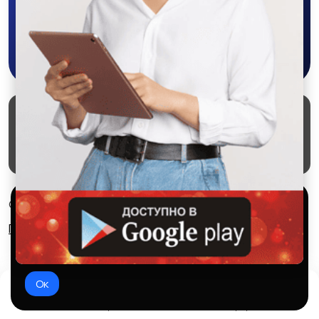
Скачать в Google Play
Маркеты
Блог
О проекте
Служба поддержки
Удаление аккаунта
Партнерка
Используем куки и рекомендательные
© 2026 SALEX МАРКЕТ
технологии
Правила сервиса
Конфиденциальность
Это чтобы сайт работал лучше. Оставаясь с нами, вы
соглашаетесь на использование файлов куки.
Ок
Домой
Избранное
Добавить
Чат
Профиль