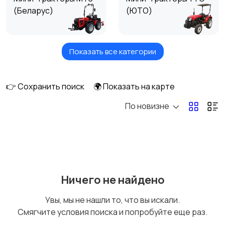
(Беларус)
(ЮТО)
Показать все категории
Мини-тракторы
Мини-тракторы Iseki
Kubota
👉 Сохранить поиск
🌍 Показать на карте
По новизне
Мини-тракторы
Мини-тракторы
Mitsubishi
YANMAR
Мини-тракторы Lovol
Мини-тракторы
Ничего не найдено
Honda
Увы, мы не нашли то, что вы искали.
Смягчите условия поиска и попробуйте еще раз.