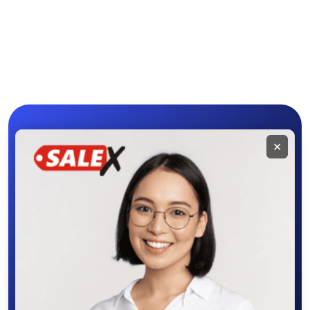
Мини-тракторы
Другие мини-
Hinomoto
тракторы
Мобильное
✕
приложение
SALEX
Скачайте приложение в Google Play –
крутите колесо фортуны, выигрывайте
бонусы, удобно ищите и размещайте
объявления - все это в нашем мобильном
приложении SALEX!