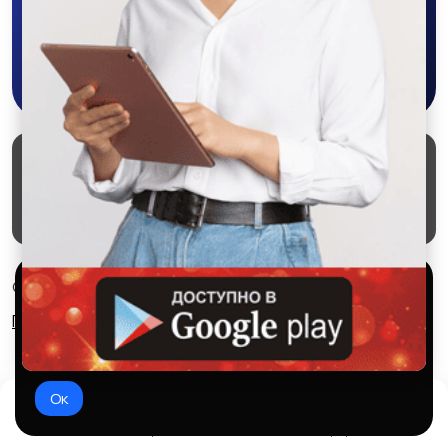
Скачать в Google Play
Маркеты
Блог
О проекте
Служба поддержки
Удаление аккаунта
Партнерка
Используем куки и рекомендательные
© 2026 SALEX МАРКЕТ
технологии
Правила сервиса
Конфиденциальность
Это чтобы сайт работал лучше. Оставаясь с нами, вы
соглашаетесь на использование файлов куки.
Ок
Домой
Избранное
Добавить
Чат
Профиль