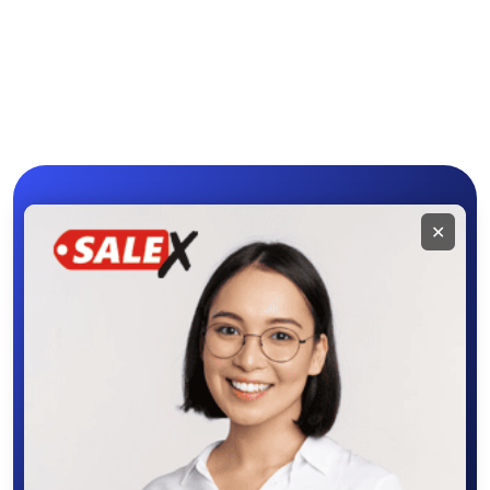
Мини-тракторы
Другие мини-
Hinomoto
тракторы
Мобильное
✕
приложение
SALEX
Скачайте приложение в Google Play –
крутите колесо фортуны, выигрывайте
бонусы, удобно ищите и размещайте
объявления - все это в нашем мобильном
приложении SALEX!