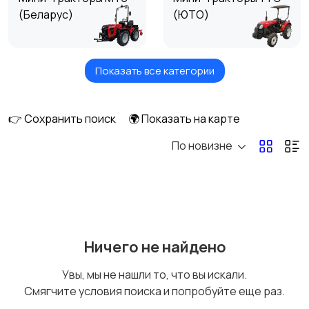
(Беларус)
(ЮТО)
Показать все категории
Мини-тракторы
Мини-тракторы Iseki
Kubota
👉 Сохранить поиск
🌍 Показать на карте
По новизне
Мини-тракторы
Мини-тракторы
Mitsubishi
YANMAR
Мини-тракторы Lovol
Мини-тракторы
Ничего не найдено
Honda
Увы, мы не нашли то, что вы искали.
Смягчите условия поиска и попробуйте еще раз.