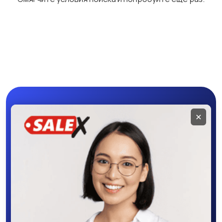
Бетононасосы
Бульдозеры
Грейдеры
Коммунальная
техника
Мобильное
✕
приложение
SALEX
Скачайте приложение в Google Play –
крутите колесо фортуны, выигрывайте
бонусы, удобно ищите и размещайте
объявления - все это в нашем мобильном