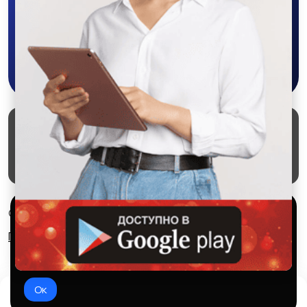
приложении SALEX!
Скачать в Google Play
Маркеты
Блог
О проекте
Служба поддержки
Удаление аккаунта
Партнерка
Используем куки и рекомендательные
© 2026 SALEX МАРКЕТ
технологии
Правила сервиса
Конфиденциальность
Это чтобы сайт работал лучше. Оставаясь с нами, вы
соглашаетесь на использование файлов куки.
Ок