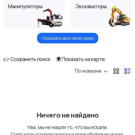
Манипуляторы
Экскаваторы
Показать все категории
Погрузчики
Автокраны
👉 Сохранить поиск
🌍 Показать на карте
По новизне
Эвакуаторы
Автобетономешалки
Ассенизаторы
Автовышки
Ничего не найдено
Увы, мы не нашли то, что вы искали.
Смягчите условия поиска и попробуйте еще раз.