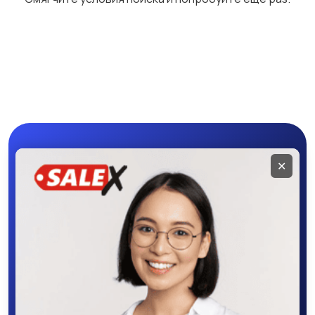
Бетононасосы
Бульдозеры
Грейдеры
Коммунальная
техника
Мобильное
✕
приложение
SALEX
Скачайте приложение в Google Play –
крутите колесо фортуны, выигрывайте
бонусы, удобно ищите и размещайте
объявления - все это в нашем мобильном