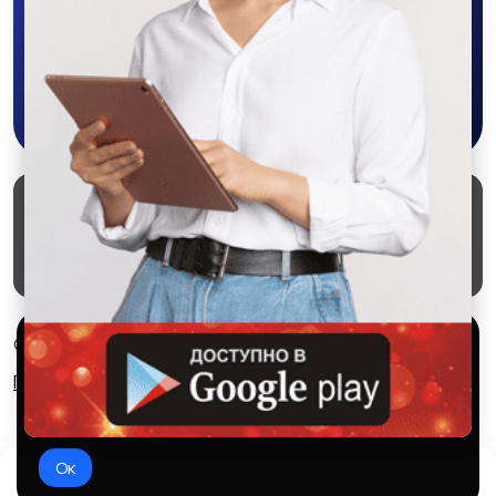
приложении SALEX!
Скачать в Google Play
Маркеты
Блог
О проекте
Служба поддержки
Удаление аккаунта
Партнерка
Используем куки и рекомендательные
© 2026 SALEX МАРКЕТ
технологии
Правила сервиса
Конфиденциальность
Это чтобы сайт работал лучше. Оставаясь с нами, вы
соглашаетесь на использование файлов куки.
Ок