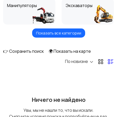
Манипуляторы
Экскаваторы
Показать все категории
Погрузчики
Автокраны
👉 Сохранить поиск
🌍 Показать на карте
По новизне
Эвакуаторы
Автобетономешалки
Ассенизаторы
Автовышки
Ничего не найдено
Увы, мы не нашли то, что вы искали.
Смягчите условия поиска и попробуйте еще раз.