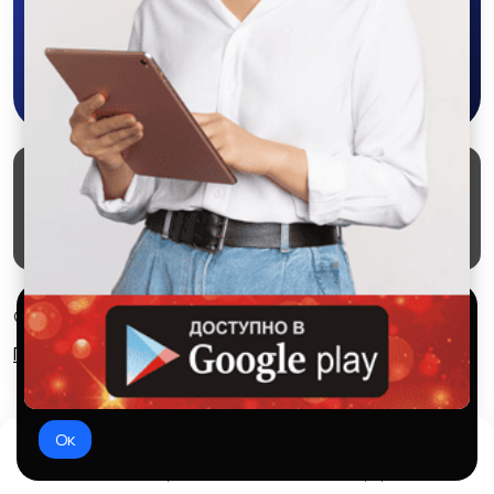
Жатки
Сеялки
Скачать в Google Play
Копалки
Грабли
Маркеты
Блог
О проекте
Служба поддержки
Удаление аккаунта
Партнерка
Арычники
Агродроны
Используем куки и рекомендательные
© 2026 SALEX МАРКЕТ
технологии
Правила сервиса
Конфиденциальность
Это чтобы сайт работал лучше. Оставаясь с нами, вы
соглашаетесь на использование файлов куки.
Мульчеры
Окучники
Ок
Домой
Избранное
Добавить
Чат
Профиль