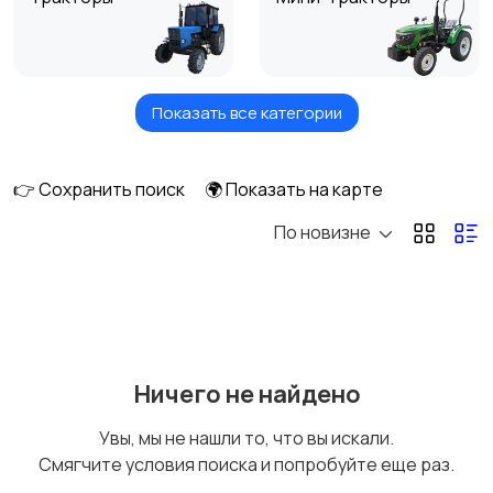
Показать все категории
Комбайны
Мотоблоки
👉 Сохранить поиск
🌍 Показать на карте
По новизне
Тюковые пресс-
Рулонные пресс-
подборщики
подборщики
Пленкоукладчики-
Разбрасыватели
Ничего не найдено
грядообразователи
удобрений
Увы, мы не нашли то, что вы искали.
Смягчите условия поиска и попробуйте еще раз.