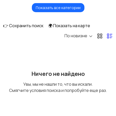
Показать все категории
Кровати и матрасы
Диваны и кресла
👉 Сохранить поиск
🌍 Показать на карте
По новизне
Бытовая химия
Оформление
интерьера
Охрана и
Подставки и тумбы
Ничего не найдено
сигнализации
Увы, мы не нашли то, что вы искали.
Смягчите условия поиска и попробуйте еще раз.
Посуда
Растения и семена