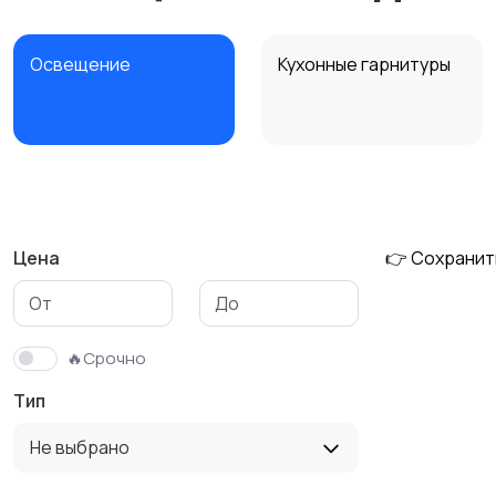
Освещение
Кухонные гарнитуры
Охрана и
Подставки и тумбы
сигнализации
Цена
👉 Сохранит
Столы и стулья
Текстиль и ковры
🔥Срочно
Тип
Не выбрано