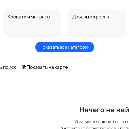
Кровати и матрасы
Диваны и кресла
Показать все категории
Посуда
Растения и семена
ь поиск
🌍 Показать на карте
Шкафы и комоды
Другое
Ничего не на
Увы, мы не нашли то, что
Смягчите условия поиска и поп