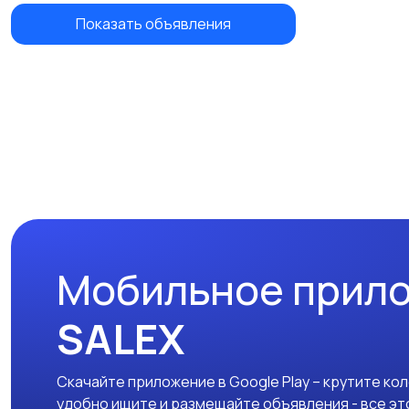
Показать объявления
Мобильное прил
SALEX
Скачайте приложение в Google Play – крутите ко
удобно ищите и размещайте объявления - все эт