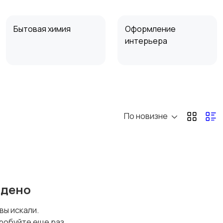
Бытовая химия
Оформление
интерьера
Сад и огород
Садовая мебель
По новизне
йдено
 вы искали.
робуйте еще раз.