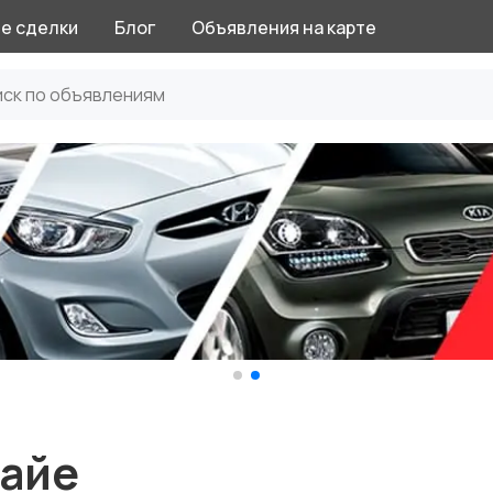
е сделки
Блог
Объявления на карте
айе