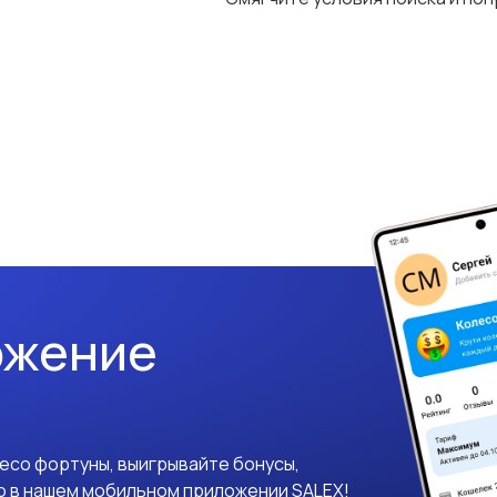
ожение
лесо фортуны, выигрывайте бонусы,
о в нашем мобильном приложении SALEX!