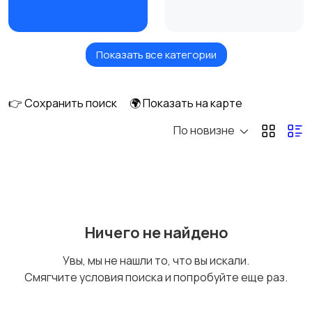
Показать все категории
Кровати и матрасы
Диваны и кресла
👉 Сохранить поиск
🌍 Показать на карте
По новизне
Бытовая химия
Оформление
интерьера
Охрана и
Подставки и тумбы
Ничего не найдено
сигнализации
Увы, мы не нашли то, что вы искали.
Смягчите условия поиска и попробуйте еще раз.
Посуда
Растения и семена