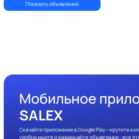
Показать объявления
Мобильное прил
SALEX
Скачайте приложение в Google Play – крутите ко
удобно ищите и размещайте объявления - все эт