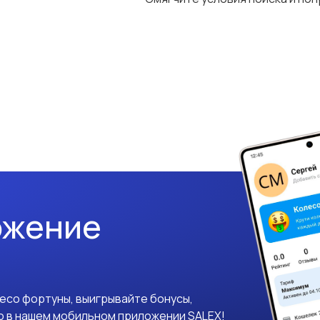
ожение
лесо фортуны, выигрывайте бонусы,
о в нашем мобильном приложении SALEX!