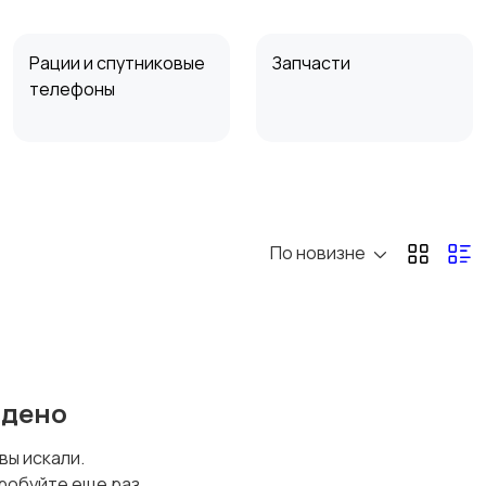
Рации и спутниковые
Запчасти
телефоны
По новизне
йдено
 вы искали.
робуйте еще раз.