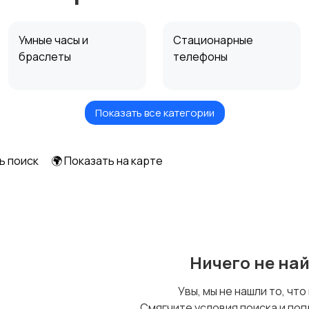
Умные часы и
Стационарные
браслеты
телефоны
Показать все категории
Чехлы
Аксессуары
ь поиск
🌍 Показать на карте
Ничего не на
Увы, мы не нашли то, что
Смягчите условия поиска и поп