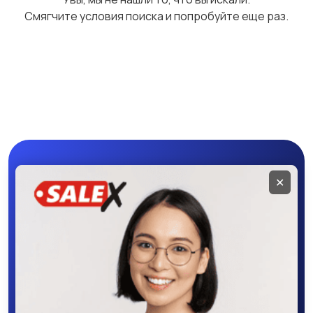
Смягчите условия поиска и попробуйте еще раз.
Чехлы
Аксессуары
Мобильное
✕
приложение
SALEX
Скачайте приложение в Google Play –
крутите колесо фортуны, выигрывайте
бонусы, удобно ищите и размещайте