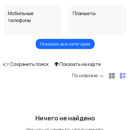
Мобильные
Планшеты
телефоны
Показать все категории
Умные часы и
Стационарные
браслеты
телефоны
👉 Сохранить поиск
🌍 Показать на карте
По новизне
Рации и спутниковые
Запчасти
телефоны
Внешние
Зарядные устройства
Ничего не найдено
аккумуляторы
Увы, мы не нашли то, что вы искали.