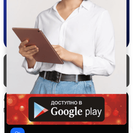
объявления - все это в нашем мобильном
приложении SALEX!
Скачать в Google Play
Маркеты
Блог
О проекте
Служба поддержки
Удаление аккаунта
Партнерка
Используем куки и рекомендательные
© 2026 SALEX МАРКЕТ
технологии
Правила сервиса
Конфиденциальность
Это чтобы сайт работал лучше. Оставаясь с нами, вы
соглашаетесь на использование файлов куки.
Ок