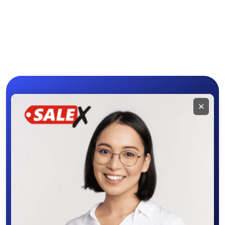
Мобильное
✕
приложение
SALEX
Скачайте приложение в Google Play –
крутите колесо фортуны, выигрывайте
бонусы, удобно ищите и размещайте
объявления - все это в нашем мобильном
приложении SALEX!