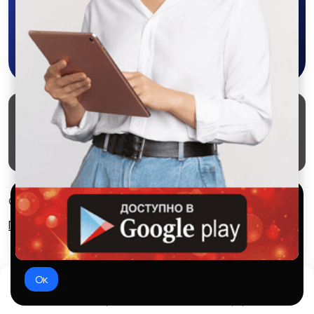
Скачать в Google Play
Маркеты
Блог
О проекте
Служба поддержки
Удаление аккаунта
Партнерка
Используем куки и рекомендательные
© 2026 SALEX МАРКЕТ
технологии
Правила сервиса
Конфиденциальность
Это чтобы сайт работал лучше. Оставаясь с нами, вы
соглашаетесь на использование файлов куки.
Ок
Домой
Избранное
Добавить
Чат
Профиль