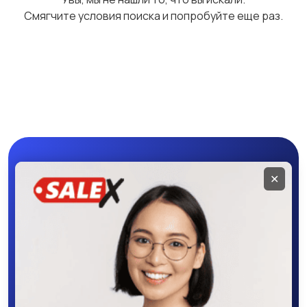
Смягчите условия поиска и попробуйте еще раз.
Чехлы
Аксессуары
Мобильное
✕
приложение
SALEX
Скачайте приложение в Google Play –
крутите колесо фортуны, выигрывайте
бонусы, удобно ищите и размещайте