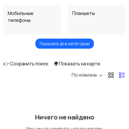
Мобильные
Планшеты
телефоны
Показать все категории
Умные часы и
Стационарные
браслеты
телефоны
👉 Сохранить поиск
🌍 Показать на карте
По новизне
Рации и спутниковые
Запчасти
телефоны
Внешние
Зарядные устройства
Ничего не найдено
аккумуляторы
Увы, мы не нашли то, что вы искали.