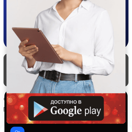
объявления - все это в нашем мобильном
приложении SALEX!
Скачать в Google Play
Маркеты
Блог
О проекте
Служба поддержки
Удаление аккаунта
Партнерка
Используем куки и рекомендательные
© 2026 SALEX МАРКЕТ
технологии
Правила сервиса
Конфиденциальность
Это чтобы сайт работал лучше. Оставаясь с нами, вы
соглашаетесь на использование файлов куки.
Ок