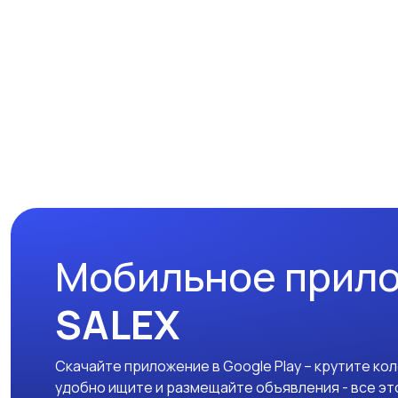
Мобильное прил
SALEX
Скачайте приложение в Google Play – крутите ко
удобно ищите и размещайте объявления - все эт