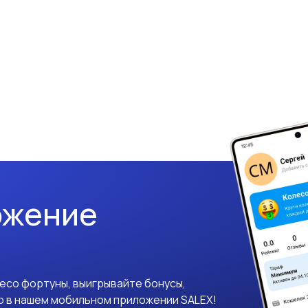
ожение
лесо фортуны, выигрывайте бонусы,
о в нашем мобильном приложении SALEX!