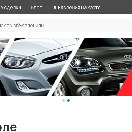
е сделки
Блог
Объявления на карте
оле