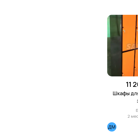
11 
Шкафы для
2 ме