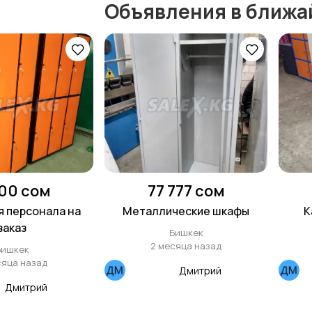
Объявления в ближа
200 сом
77 777 сом
 персонала на
Металлические шкафы
К
заказ
Бишкек
2 месяца назад
Бишкек
сяца назад
Дмитрий
Дмитрий