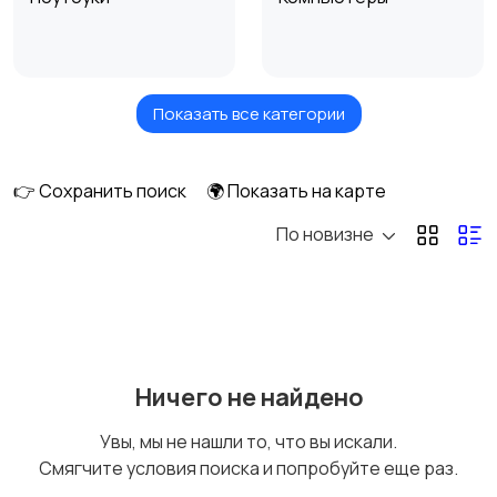
Показать все категории
Мониторы
Клавиатуры и мыши
👉 Сохранить поиск
🌍 Показать на карте
По новизне
Оргтехника и
Сетевое
расходники
оборудование
Мультимедиа
Накопители данных и
Ничего не найдено
картридеры
Увы, мы не нашли то, что вы искали.
Смягчите условия поиска и попробуйте еще раз.