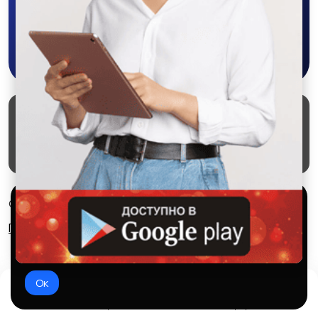
Скачать в Google Play
Маркеты
Блог
О проекте
Служба поддержки
Удаление аккаунта
Партнерка
Используем куки и рекомендательные
© 2026 SALEX МАРКЕТ
технологии
Правила сервиса
Конфиденциальность
Это чтобы сайт работал лучше. Оставаясь с нами, вы
соглашаетесь на использование файлов куки.
Ок
Домой
Избранное
Добавить
Чат
Профиль