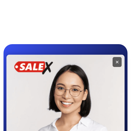
Программное
Рули, джойстики,
обеспечение
геймпады
Комплектующие и
Аксессуары
запчасти
Мобильное
✕
приложение
SALEX
Скачайте приложение в Google Play –
крутите колесо фортуны, выигрывайте
бонусы, удобно ищите и размещайте
объявления - все это в нашем мобильном
приложении SALEX!