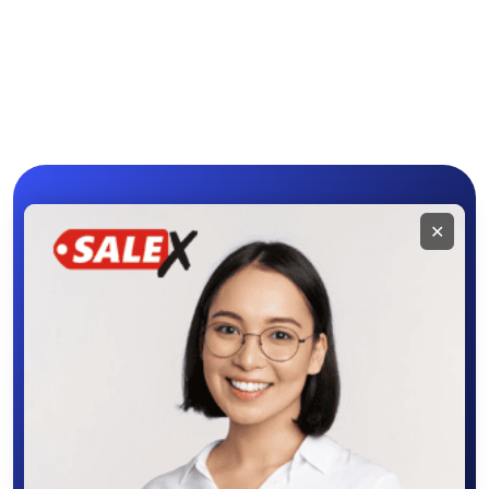
Мобильное
✕
приложение
SALEX
Скачайте приложение в Google Play –
крутите колесо фортуны, выигрывайте
бонусы, удобно ищите и размещайте
объявления - все это в нашем мобильном
приложении SALEX!