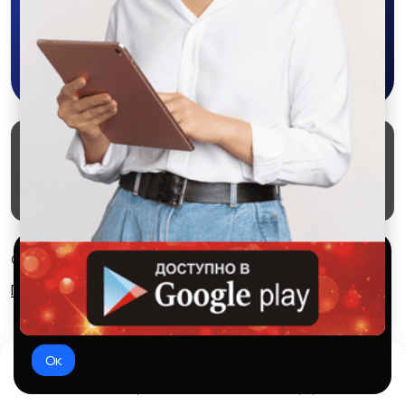
Скачать в Google Play
Маркеты
Блог
О проекте
Служба поддержки
Удаление аккаунта
Партнерка
Используем куки и рекомендательные
© 2026 SALEX МАРКЕТ
технологии
Правила сервиса
Конфиденциальность
Это чтобы сайт работал лучше. Оставаясь с нами, вы
соглашаетесь на использование файлов куки.
Ок
Домой
Избранное
Добавить
Чат
Профиль