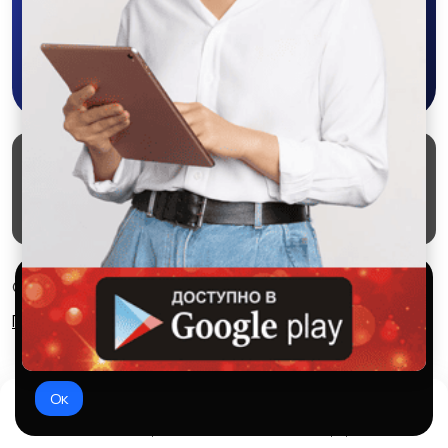
Другое
Скачать в Google Play
Маркеты
Блог
О проекте
Служба поддержки
Удаление аккаунта
Партнерка
Используем куки и рекомендательные
© 2026 SALEX МАРКЕТ
технологии
Правила сервиса
Конфиденциальность
Это чтобы сайт работал лучше. Оставаясь с нами, вы
соглашаетесь на использование файлов куки.
Ок
Домой
Избранное
Добавить
Чат
Профиль