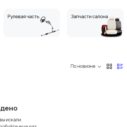
Рулевая часть
Запчасти салона
Фары и системы
Вентиляция,
освещения
охлаждение и
отопление
По новизне
Сальники
Другие автозапчасти
йдено
 вы искали.
робуйте еще раз.