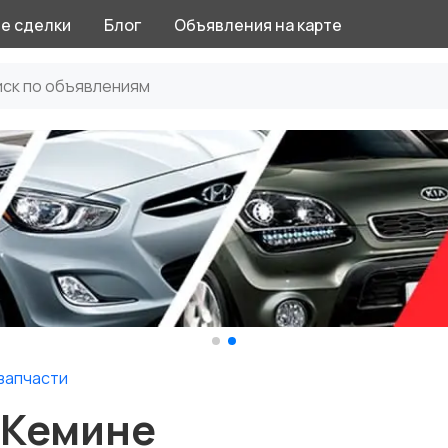
е сделки
Блог
Объявления на карте
запчасти
 Кемине