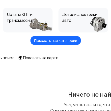
Детали КПП и
Детали электрики
трансмиссии
авто
Показать все категории
Трубки, патрубки,
Топливные баки
шланги
ь поиск
🌍 Показать на карте
Подшипники
Прокладки
Ничего не на
Увы, мы не нашли то, что
Смягчите условия поиска и поп