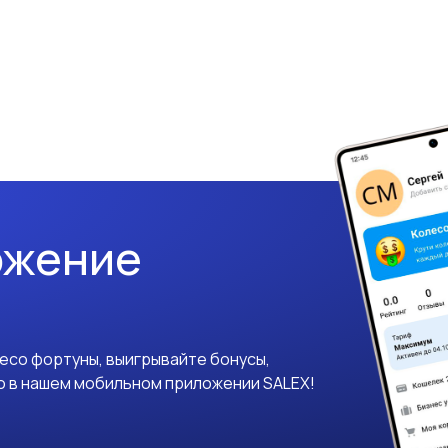
ожение
лесо фортуны, выигрывайте бонусы,
о в нашем мобильном приложении SALEX!