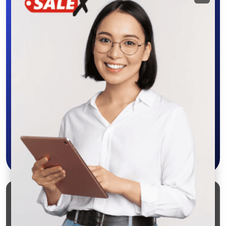
приложение
SALEX
Скачайте приложение в Google Play –
крутите колесо фортуны, выигрывайте
бонусы, удобно ищите и размещайте
объявления - все это в нашем мобильном
приложении SALEX!
Скачать в Google Play
Маркеты
Блог
О проекте
Служба поддержки
Удаление аккаунта
Партнерка