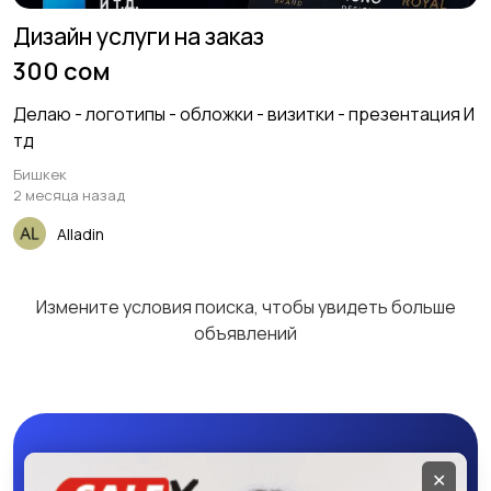
заказ
Дизайн услуги на заказ
300 сом
Продукты питания
Для вечеринок и
3
Делаю - логотипы - обложки - визитки - презентация И
праздников
тд
Бишкек
2 месяца назад
Alladin
Другие услуги
Измените условия поиска, чтобы увидеть больше
объявлений
Мобильное
✕