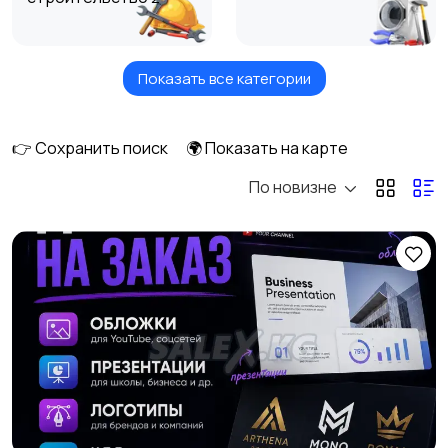
Показать все категории
Обучение и курсы
Мастер на час
2
👉 Сохранить поиск
🌍 Показать на карте
По новизне
Красота и здоровье
Компьютерные
1
услуги
1
Деловые услуги
Уборка домов и
офисов
2
Фото и видеосъемка
Изготовление на