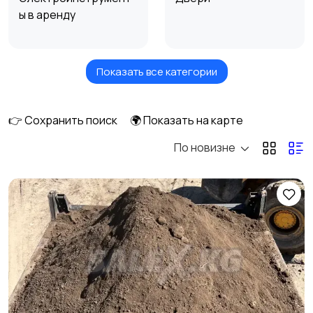
ы в аренду
Показать все категории
Измерительные
Окна
инструменты
👉 Сохранить поиск
🌍 Показать на карте
По новизне
Отопление и
Потолки
вентиляция
Ручные инструменты
Сантехника и
водоснабжение