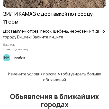
Стройматериалы
Электрика
1
ЗИЛ И КАМАЗ с доставкой по городу
11 сом
Электроинструмент
Другое
Доставляем отсев, песок, щебень, чернозем и т.д! По
ы
городу Бишкек! Звоните,пишите
Бишкек
4 месяца назад
Нурбек
Измените условия поиска, чтобы увидеть больше
объявлений
Объявления в ближайших
городах