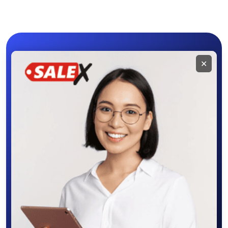
Мобильное
✕
приложение
SALEX
Скачайте приложение в Google Play –
крутите колесо фортуны, выигрывайте
бонусы, удобно ищите и размещайте
объявления - все это в нашем мобильном
приложении SALEX!
Скачать в Google Play