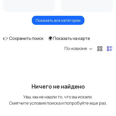
Показать все категории
Товары для здоровья
Парфюмерия
👉 Сохранить поиск
🌍 Показать на карте
По новизне
Стрижка и удаление
Уход за волосами
волос
Уход за кожей
Фены и укладка
Ничего не найдено
Увы, мы не нашли то, что вы искали.
Смягчите условия поиска и попробуйте еще раз.
Тату и татуаж
Солярии и загар