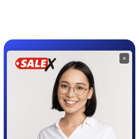
Средства для
Другое
гигиены
Мобильное
✕
приложение
SALEX
Скачайте приложение в Google Play –
крутите колесо фортуны, выигрывайте
бонусы, удобно ищите и размещайте
объявления - все это в нашем мобильном
приложении SALEX!