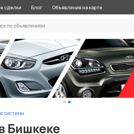
е сделки
Блог
Объявления на карте
е системы
в Бишкеке