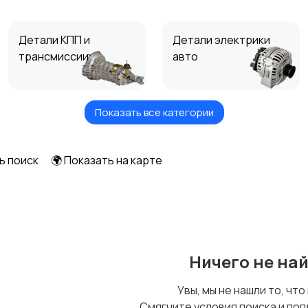
Детали КПП и
Детали электрики
трансмиссии
авто
Показать все категории
Трубки, патрубки,
Топливные баки
шланги
ь поиск
🌍 Показать на карте
Подшипники
Прокладки
Ничего не на
Увы, мы не нашли то, что
Смягчите условия поиска и поп