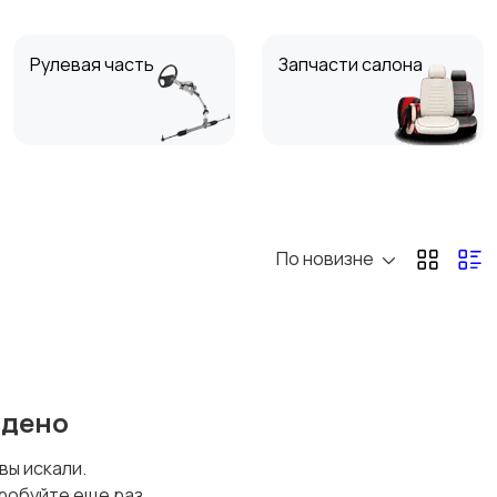
Рулевая часть
Запчасти салона
Фары и системы
Вентиляция,
освещения
охлаждение и
отопление
По новизне
Сальники
Другие автозапчасти
йдено
 вы искали.
робуйте еще раз.