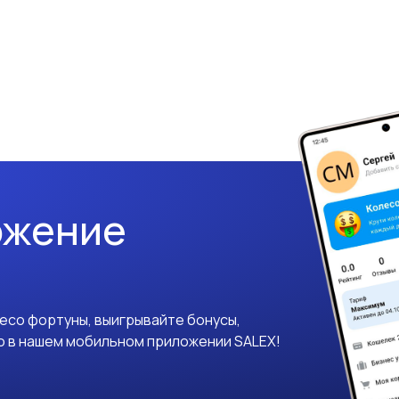
ожение
лесо фортуны, выигрывайте бонусы,
о в нашем мобильном приложении SALEX!