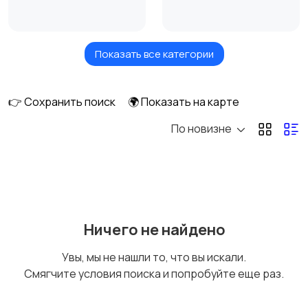
Показать все категории
Игрушки и игры
Коляски
👉 Сохранить поиск
🌍 Показать на карте
По новизне
Кормление и питание
Купание
Обустройство
Подгузники и горшки
Ничего не найдено
детской
Увы, мы не нашли то, что вы искали.
Смягчите условия поиска и попробуйте еще раз.
Радио- и видеоняни
Товары для мам