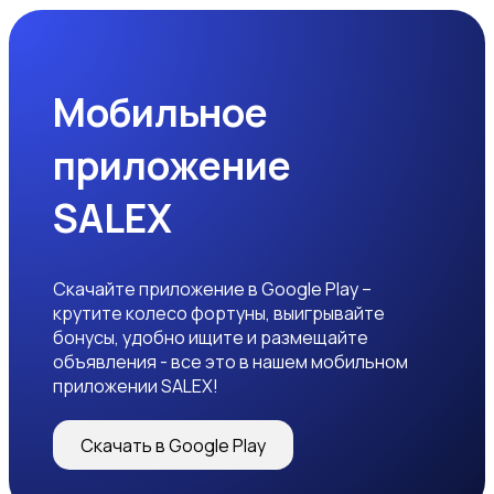
Программное обеспечение
Мобильное
приложение
Рули, джойстики, геймпады
SALEX
Скачайте приложение в Google Play –
крутите колесо фортуны, выигрывайте
бонусы, удобно ищите и размещайте
Комплектующие и запчасти
объявления - все это в нашем мобильном
приложении SALEX!
Скачать в Google Play