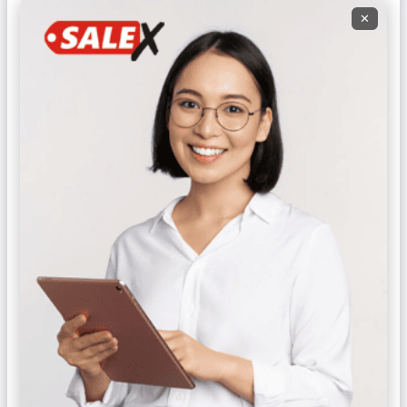
✕
Все города
Айдаркен
Базар-Коргон
Балыкчы
Баткен
Бишкек
Кадамжай
Каинды
Кант
Кара Суу
Кара-Балта
Кара-Куль
Каракол
Кемин
Кербен
Кок-Джангак