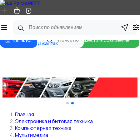
Главная
Маркеты
Бизнес тарифы
Безопасные сделки
Блог
Объявления на карте
Кок-
Каталог
Разместить объявление
Джангак
Главная
Электроника и бытовая техника
Компьютерная техника
Мультимедиа