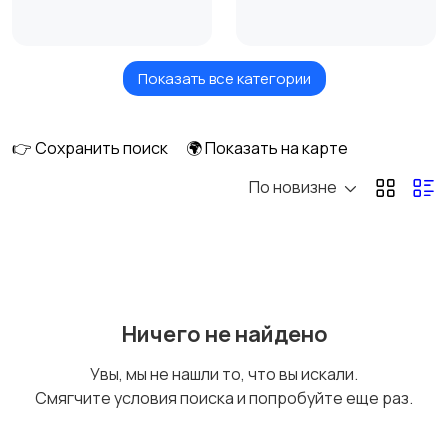
Показать все категории
Кровати и матрасы
Диваны и кресла
👉 Сохранить поиск
🌍 Показать на карте
По новизне
Бытовая химия
Оформление
интерьера
Охрана и
Подставки и тумбы
Ничего не найдено
сигнализации
Увы, мы не нашли то, что вы искали.
Смягчите условия поиска и попробуйте еще раз.
Посуда
Растения и семена