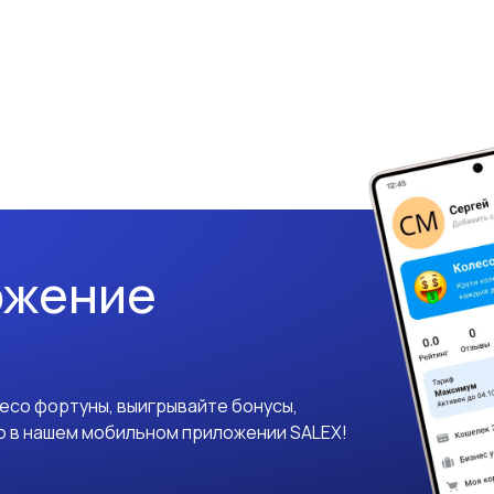
ожение
лесо фортуны, выигрывайте бонусы,
о в нашем мобильном приложении SALEX!