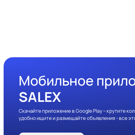
Мобильное прил
SALEX
Скачайте приложение в Google Play – крутите ко
удобно ищите и размещайте объявления - все эт