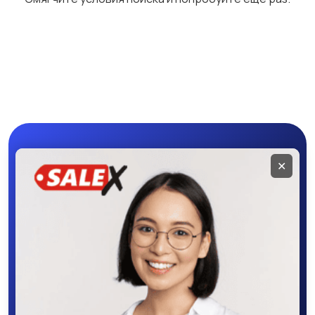
Бетононасосы
Бульдозеры
Грейдеры
Коммунальная
техника
Мобильное
✕
приложение
SALEX
Скачайте приложение в Google Play –
крутите колесо фортуны, выигрывайте
бонусы, удобно ищите и размещайте
объявления - все это в нашем мобильном