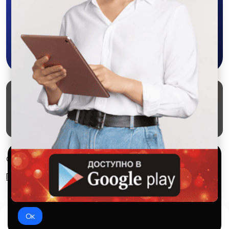
приложении SALEX!
Скачать в Google Play
Маркеты
Блог
О проекте
Служба поддержки
Удаление аккаунта
Партнерка
Используем куки и рекомендательные
© 2026 SALEX МАРКЕТ
технологии
Правила сервиса
Конфиденциальность
Это чтобы сайт работал лучше. Оставаясь с нами, вы
соглашаетесь на использование файлов куки.
Ок