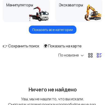
Манипуляторы
Экскаваторы
Показать все категории
Погрузчики
Автокраны
👉 Сохранить поиск
🌍 Показать на карте
По новизне
Эвакуаторы
Автобетономешалки
Ассенизаторы
Автовышки
Ничего не найдено
Увы, мы не нашли то, что вы искали.
Смягчите условия поиска и попробуйте еще раз.