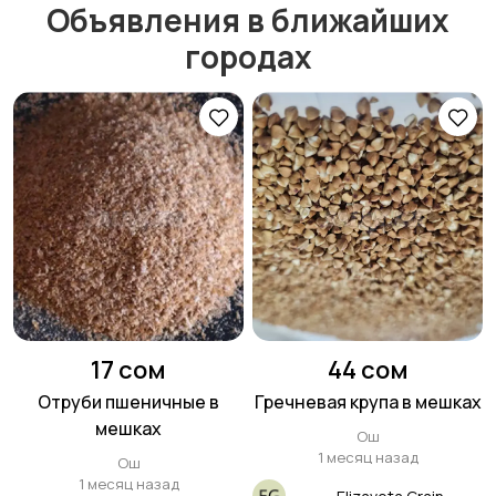
Объявления в ближайших
городах
Для бизнеса
Строительство и
ремонт
Животные
Иссык Куль 2026
Разные товары или
17 сом
44 сом
услуги
Отруби пшеничные в
Гречневая крупа в мешках
мешках
Ош
1 месяц назад
Ош
1 месяц назад