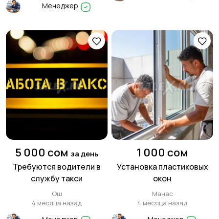
Менеджер
5 000 сом
1 000 сом
за день
Требуются водители в
Установка пластиковых
службу такси
окон
Ош
Манас
4 месяца назад
4 месяца назад