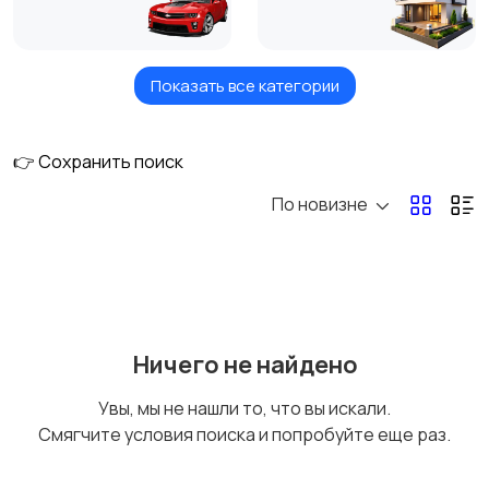
Показать все категории
Услуги и сервисы
Вакансии
👉 Сохранить поиск
По новизне
Электроника и
Мода и личные вещи
бытовая техника
Детский мир
Для дома и cада
Ничего не найдено
Увы, мы не нашли то, что вы искали.
Смягчите условия поиска и попробуйте еще раз.
Спорт и хобби
Красота и здоровье