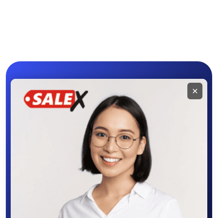
Мобильное
✕
приложение
SALEX
Скачайте приложение в Google Play –
крутите колесо фортуны, выигрывайте
бонусы, удобно ищите и размещайте
объявления - все это в нашем мобильном
приложении SALEX!