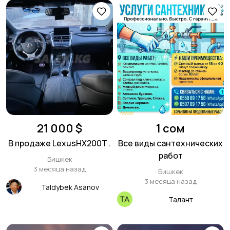
21 000 $
1 сом
В продаже LexusНХ200Т .
Все виды сантехнических
работ
Бишкек
3 месяца назад
Бишкек
3 месяца назад
Taldybek Asanov
Талант