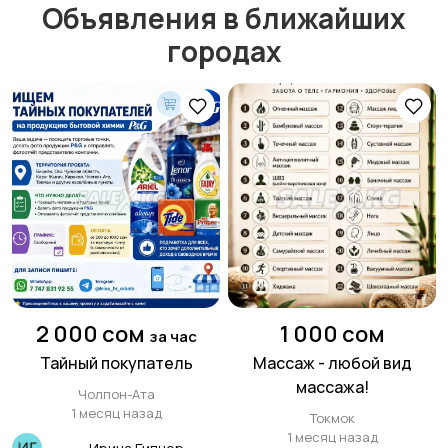
Объявления в ближайших
городах
Для бизнеса
Строительство и
ремонт
Животные
Иссык Куль 2026
Разные товары или
2 000 сом
1 000 сом
за час
услуги
Тайный покупатель
Массаж - любой вид
массажа!
Чолпон-Ата
1 месяц назад
Токмок
1 месяц назад