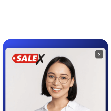
Мобильное
✕
приложение
SALEX
Скачайте приложение в Google Play –
крутите колесо фортуны, выигрывайте
бонусы, удобно ищите и размещайте
объявления - все это в нашем мобильном
приложении SALEX!