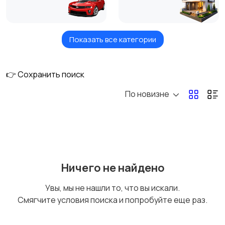
Показать все категории
Услуги и сервисы
Вакансии
👉 Сохранить поиск
По новизне
Электроника и
Мода и личные вещи
бытовая техника
Детский мир
Для дома и cада
Ничего не найдено
Увы, мы не нашли то, что вы искали.
Смягчите условия поиска и попробуйте еще раз.
Спорт и хобби
Красота и здоровье