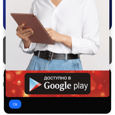
Скачать в Google Play
Маркеты
Блог
О проекте
Служба поддержки
Удаление аккаунта
Партнерка
Используем куки и рекомендательные
© 2026 SALEX МАРКЕТ
технологии
Правила сервиса
Конфиденциальность
Это чтобы сайт работал лучше. Оставаясь с нами, вы
соглашаетесь на использование файлов куки.
Ок
Домой
Избранное
Добавить
Чат
Профиль