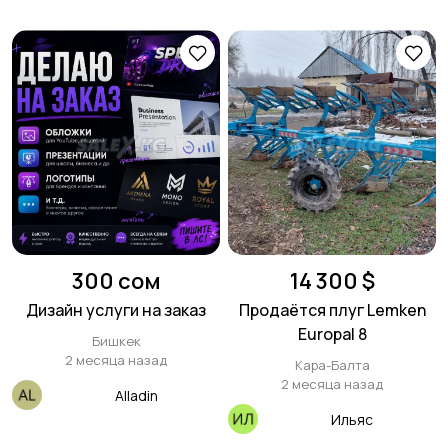
300 сом
14 300 $
Дизайн услуги на заказ
Продаётся плуг Lemken
Europal 8
Бишкек
2 месяца назад
Кара-Балта
2 месяца назад
Alladin
Ильяс