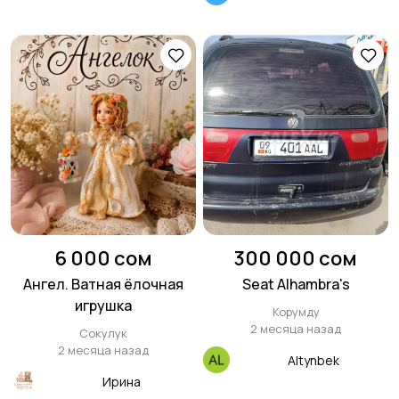
6 000 сом
300 000 сом
Ангел. Ватная ёлочная
Seat Alhambra's
игрушка
Корумду
2 месяца назад
Сокулук
2 месяца назад
Altynbek
Ирина