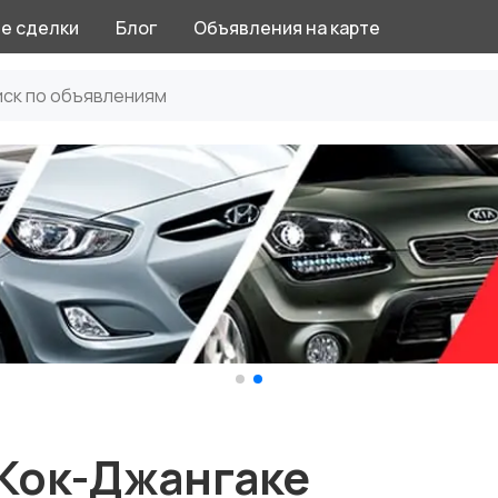
е сделки
Блог
Объявления на карте
 Кок-Джангаке