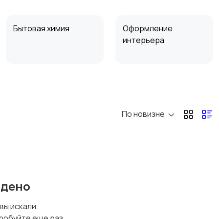
Бытовая химия
Оформление
интерьера
Сад и огород
Садовая мебель
По новизне
йдено
 вы искали.
робуйте еще раз.