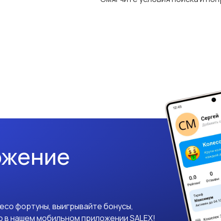
ожение
лесо фортуны, выигрывайте бонусы,
о в нашем мобильном приложении SALEX!