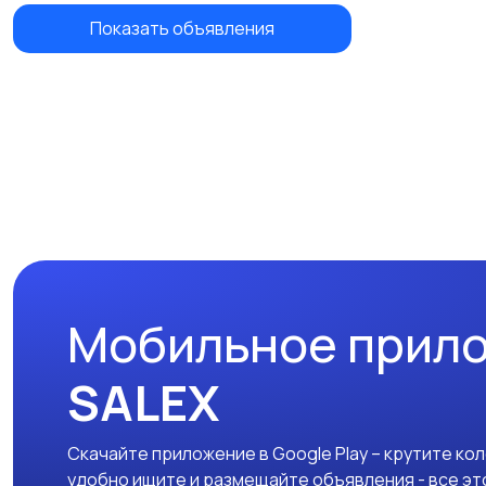
Показать объявления
Мобильное прил
SALEX
Скачайте приложение в Google Play – крутите ко
удобно ищите и размещайте объявления - все эт