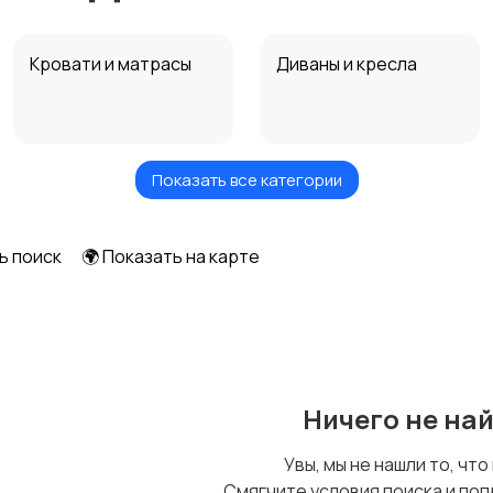
Кровати и матрасы
Диваны и кресла
Показать все категории
Посуда
Растения и семена
ь поиск
🌍 Показать на карте
Шкафы и комоды
Другое
Ничего не на
Увы, мы не нашли то, что
Смягчите условия поиска и поп