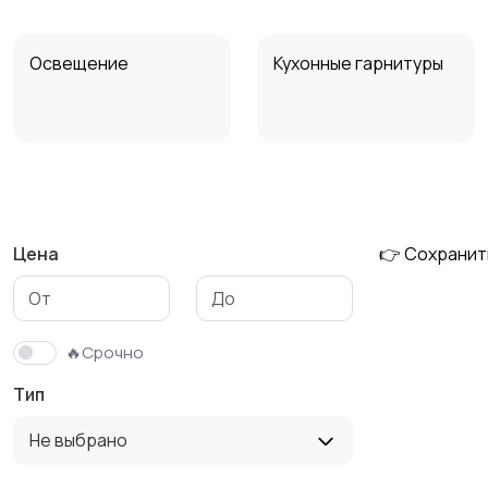
Освещение
Кухонные гарнитуры
Охрана и
Подставки и тумбы
сигнализации
Цена
👉 Сохранит
Столы и стулья
Текстиль и ковры
🔥Срочно
Тип
Не выбрано