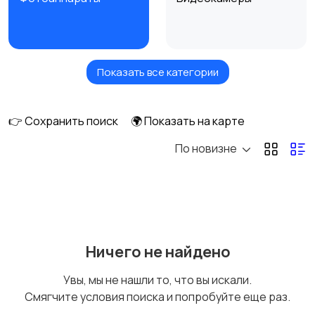
Показать все категории
Видеонаблюдение
Дроны
👉 Сохранить поиск
🌍 Показать на карте
По новизне
Объективы
Фотовспышки
Аксессуары
Штативы и
Ничего не найдено
стабилизаторы
Увы, мы не нашли то, что вы искали.
Смягчите условия поиска и попробуйте еще раз.