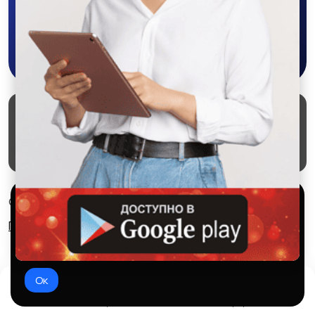
Скачать в Google Play
Маркеты
Блог
О проекте
Служба поддержки
Удаление аккаунта
Партнерка
Используем куки и рекомендательные
© 2026 SALEX МАРКЕТ
технологии
Правила сервиса
Конфиденциальность
Это чтобы сайт работал лучше. Оставаясь с нами, вы
соглашаетесь на использование файлов куки.
Ок
Домой
Избранное
Добавить
Чат
Профиль