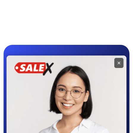
Студийное
Цифровые
оборудование
фоторамки
Компактные
Бинокли и
фотопринтеры
оптические приборы
Мобильное
✕
приложение
SALEX
Скачайте приложение в Google Play –
крутите колесо фортуны, выигрывайте
бонусы, удобно ищите и размещайте
объявления - все это в нашем мобильном
приложении SALEX!