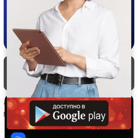
объявления - все это в нашем мобильном
приложении SALEX!
Скачать в Google Play
Маркеты
Блог
О проекте
Служба поддержки
Удаление аккаунта
Партнерка
Используем куки и рекомендательные
© 2026 SALEX МАРКЕТ
технологии
Правила сервиса
Конфиденциальность
Это чтобы сайт работал лучше. Оставаясь с нами, вы
соглашаетесь на использование файлов куки.
Ок