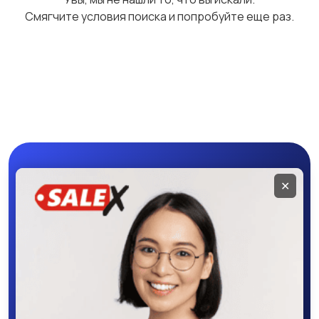
Смягчите условия поиска и попробуйте еще раз.
Мини-тракторы
Другие мини-
Hinomoto
тракторы
Мобильное
✕
приложение
SALEX
Скачайте приложение в Google Play –
крутите колесо фортуны, выигрывайте
бонусы, удобно ищите и размещайте