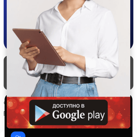
объявления - все это в нашем мобильном
приложении SALEX!
Другое
Скачать в Google Play
Маркеты
Блог
О проекте
Служба поддержки
Удаление аккаунта
Партнерка
Используем куки и рекомендательные
© 2026 SALEX МАРКЕТ
технологии
Правила сервиса
Конфиденциальность
Это чтобы сайт работал лучше. Оставаясь с нами, вы
соглашаетесь на использование файлов куки.
Ок