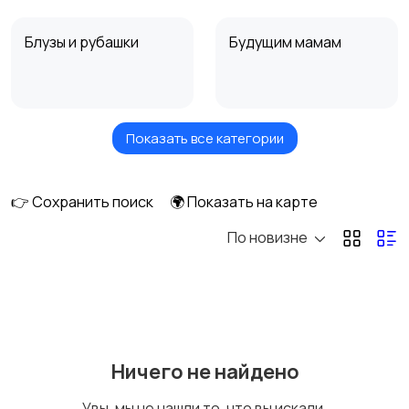
Блузы и рубашки
Будущим мамам
Показать все категории
Верхняя одежда
Головные уборы
👉 Сохранить поиск
🌍 Показать на карте
По новизне
Домашняя одежда
Комбинезоны
Купальники
Нижнее белье
Ничего не найдено
Увы, мы не нашли то, что вы искали.