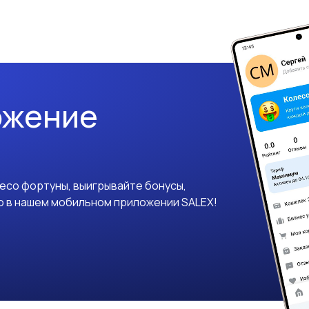
ожение
лесо фортуны, выигрывайте бонусы,
о в нашем мобильном приложении SALEX!