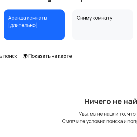
Аренда комнаты
Сниму комнату
[длительно]
ь поиск
🌍 Показать на карте
Ничего не на
Увы, мы не нашли то, что
Смягчите условия поиска и поп