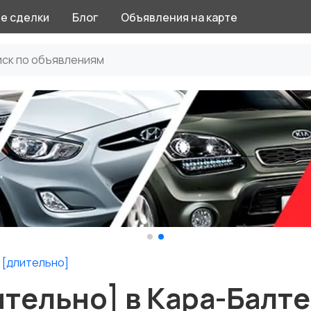
е сделки
Блог
Объявления на карте
 [длительно]
тельно] в Кара-Балте