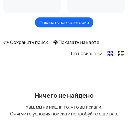
Показать все категории
Товары для здоровья
Парфюмерия
👉 Сохранить поиск
🌍 Показать на карте
По новизне
Стрижка и удаление
Уход за волосами
волос
Уход за кожей
Фены и укладка
Ничего не найдено
Увы, мы не нашли то, что вы искали.
Смягчите условия поиска и попробуйте еще раз.
Тату и татуаж
Солярии и загар