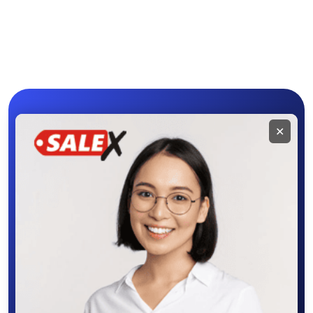
Средства для
Другое
гигиены
Мобильное
✕
приложение
SALEX
Скачайте приложение в Google Play –
крутите колесо фортуны, выигрывайте
бонусы, удобно ищите и размещайте
объявления - все это в нашем мобильном
приложении SALEX!