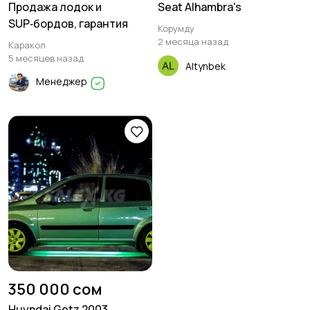
Продажа лодок и
Seat Alhambra's
SUP‑бордов, гарантия
Корумду
2 месяца назад
Каракол
5 месяцев назад
Altynbek
Менеджер
350 000 сом
Huyndai Getz 2003,