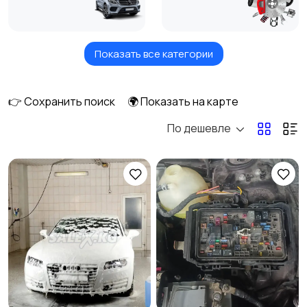
Показать все категории
Аксессуары и тюнинг
Автоуслуги
4
👉 Сохранить поиск
🌍 Показать на карте
По дешевле
Шины и диски
Коммерческий
транспорт
1
Сельхозтехника
Мототехника
2
1
Электротранспорт
Велосипеды
2