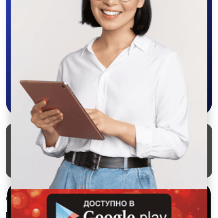
Скачайте приложение в Google Play –
крутите колесо фортуны, выигрывайте
бонусы, удобно ищите и размещайте
объявления - все это в нашем мобильном
приложении SALEX!
Скачать в Google Play
Маркеты
Блог
О проекте
Служба поддержки
Удаление аккаунта
Партнерка
Используем куки и рекомендательные
© 2026 SALEX МАРКЕТ
технологии
Правила сервиса
Конфиденциальность