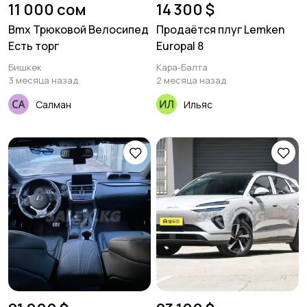
11 000 сом
14 300 $
Bmx Трюковой Велосипед
Продаётся плуг Lemken
Есть торг
Europal 8
Бишкек
Кара-Балта
3 месяца назад
2 месяца назад
Салман
Ильяс