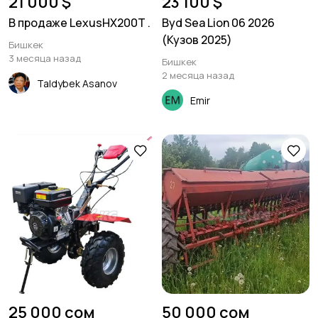
21 000 $
23 100 $
В продаже LexusНХ200Т .
Byd Sea Lion 06 2026
(Кузов 2025)
Бишкек
3 месяца назад
Бишкек
2 месяца назад
Taldybek Asanov
Emir
25 000 сом
50 000 сом